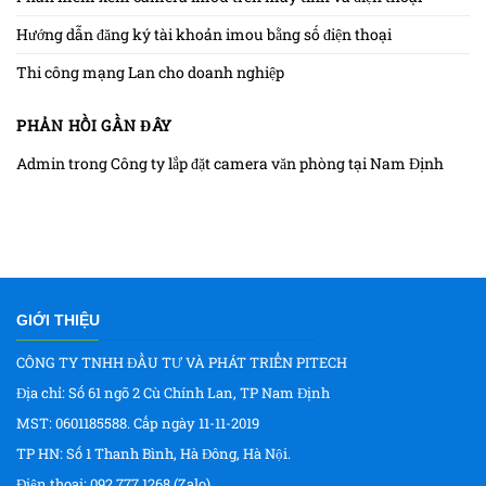
Hướng dẫn đăng ký tài khoản imou bằng số điện thoại
Thi công mạng Lan cho doanh nghiệp
PHẢN HỒI GẦN ĐÂY
Admin
trong
Công ty lắp đặt camera văn phòng tại Nam Định
GIỚI THIỆU
CÔNG TY TNHH ĐẦU TƯ VÀ PHÁT TRIỂN PITECH
Địa chỉ: Số 61 ngõ 2 Cù Chính Lan, TP Nam Định
MST: 0601185588. Cấp ngày 11-11-2019
TP HN: Số 1 Thanh Bình, Hà Đông, Hà Nội.
Điện thoại: 092 777 1268 (Zalo)