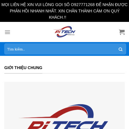
MỌI LIÊN HỆ XIN VUI LÒNG GỌI SỐ O927771268 ĐỂ NHẬN ĐƯỢC
PHẢN HỒI NHANH NHẤT. XIN CHÂN THÀNH CẢM ƠN QUÝ
Bỏ qua
KHÁCH.!!
Skip
to
content
Tìm
kiếm:
GIỚI THIỆU CHUNG