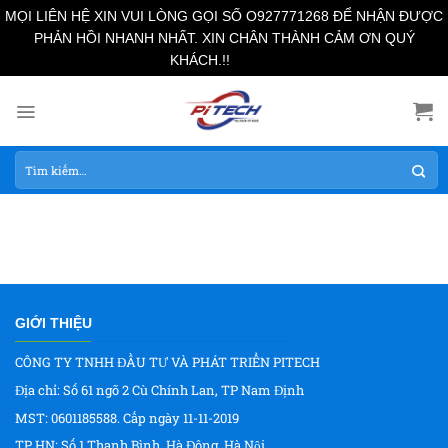
MỌI LIÊN HỆ XIN VUI LÒNG GỌI SỐ O927771268 ĐỂ NHẬN ĐƯỢC
PHẢN HỒI NHANH NHẤT. XIN CHÂN THÀNH CẢM ƠN QUÝ
Bỏ qua
KHÁCH.!!
Skip
to
content
Tìm
kiếm:
GIỚI THIỆU
CÔNG TY TNHH ĐẦU TƯ VÀ PHÁT TRIỂN PITECH
Địa chỉ: Số 61 ngõ 2 Cù Chính Lan, TP Nam Định
MST: 0601185588. Cấp ngày 11-11-2019
TP HN: Số 1 Thanh Bình, Hà Đông, Hà Nội.