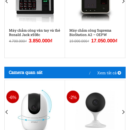
Máy chấm công vân tay và thẻ
Máy chấm công Suprema
Ronald Jack x938c
BioStation A2 – OEPW
3.850.000
₫
17.050.000
₫
4.700.000
₫
19.000.000
₫
Camera quan sát
Xem tất cả
-6%
-2%