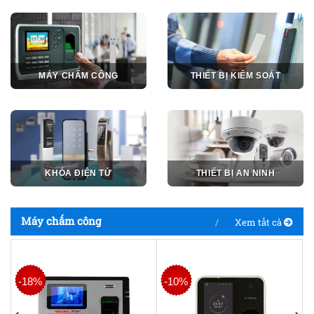
MÁY CHẤM CÔNG
THIẾT BỊ KIỂM SOÁT
KHÓA ĐIỆN TỬ
THIẾT BỊ AN NINH
Máy chấm công
Xem tất cả
-18%
-10%