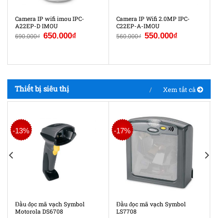
Camera IP wifi imou IPC-
Camera IP Wifi 2.0MP IPC-
A22EP-D IMOU
C22EP-A-IMOU
650.000
₫
550.000
₫
690.000
₫
560.000
₫
Thiết bị siêu thị
Xem tất cả
-13%
-17%
Đầu đọc mã vạch Symbol
Đầu đọc mã vạch Symbol
Motorola DS6708
LS7708