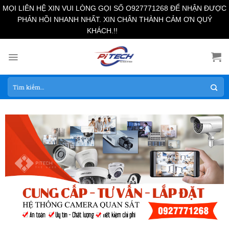
MỌI LIÊN HỆ XIN VUI LÒNG GỌI SỐ O927771268 ĐỂ NHẬN ĐƯỢC
PHẢN HỒI NHANH NHẤT. XIN CHÂN THÀNH CẢM ƠN QUÝ
Bỏ qua
KHÁCH.!!
Skip
to
content
Tìm
kiếm: