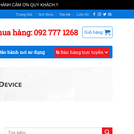
Bỏ qua
THÀNH CẢM ƠN QUÝ KHÁCH.!!
Trang chủ
Giới thiệu
Tin tức
Liên Hệ
ua hàng: 092 777 1268
Giỏ hàng
ảo hành nơi sử dụng
Bán hàng trực tuyến