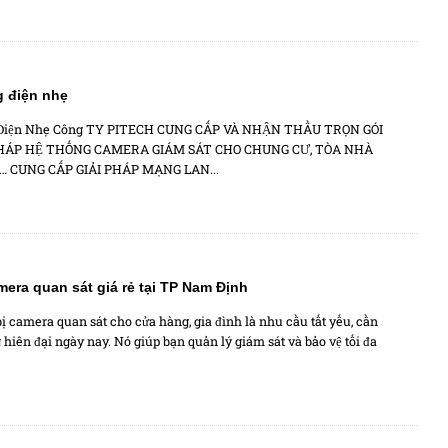
g điện nhẹ
 Điện Nhẹ Công TY PITECH CUNG CẤP VÀ NHẬN THẦU TRỌN GÓI
PHÁP HỆ THỐNG CAMERA GIÁM SÁT CHO CHUNG CƯ, TÒA NHÀ
… CUNG CẤP GIẢI PHÁP MẠNG LAN...
mera quan sát giá rẻ tại TP Nam Định
bị camera quan sát cho cửa hàng, gia đình là nhu cầu tất yếu, cần
 hiên đại ngày nay. Nó giúp bạn quản lý giám sát và bảo vệ tối đa