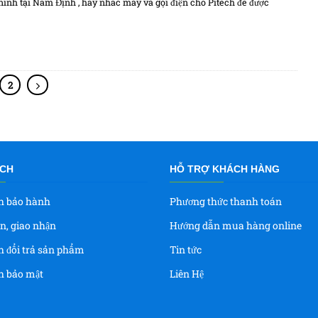
inh tại Nam Định , hãy nhấc máy và gọi điện cho Pitech để được
2
ÁCH
HỖ TRỢ KHÁCH HÀNG
h bảo hành
Phương thức thanh toán
n, giao nhận
Hướng dẫn mua hàng online
h đổi trả sản phẩm
Tin tức
h bảo mật
Liên Hệ