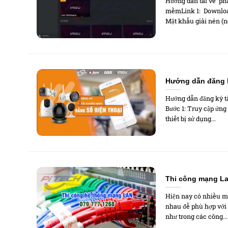
Hướng dẫn tải về ph
mềmLink 1: Download 
Mật khẩu giải nén (nế
Hướng dẫn đăng k
Hướng dẫn đăng ký t
Bước 1: Truy cập ứng
thiết bị sử dụng...
Thi công mạng L
Hiện nay có nhiều m
nhau để phù hợp với
như trong các công...