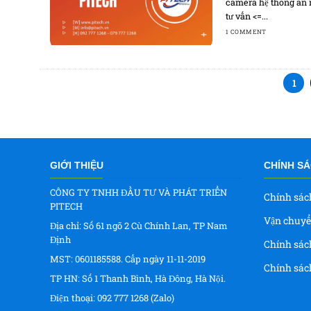
camera hệ thống an n
tư vấn <=...
1 COMMENT
1
GIỚI THIỆU
CHÍNH S
CÔNG TY TNHH ĐẦU TƯ VÀ PHÁT TRIỂN
Chính sác
PITECH
Vận chuyể
Địa chỉ: Số 61 ngõ 2 Cù Chính Lan, TP Nam
Định
Chính sác
MST: 0601185588. Cấp ngày 11-11-2019
Chính sác
TP HN: Số 1 Thanh Bình, Hà Đông, Hà Nội.
Điện thoại: 092 777 1268 (Zalo)