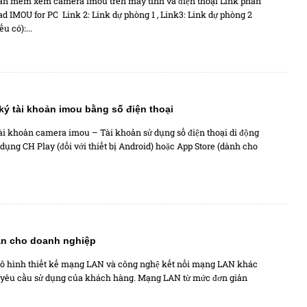
ần mềm xem camera imou trên máy tính và điện thoại Link phần
IMOU for PC Link 2: Link dự phòng 1 , Link3: Link dự phòng 2
u có):...
ý tài khoản imou bằng số điện thoại
ài khoản camera imou – Tài khoản sử dụng số điện thoại di động
 dụng CH Play (đối với thiết bị Android) hoặc App Store (dành cho
an cho doanh nghiệp
ô hình thiết kế mạng LAN và công nghệ kết nối mạng LAN khác
 yêu cầu sử dụng của khách hàng. Mạng LAN từ mức đơn giản