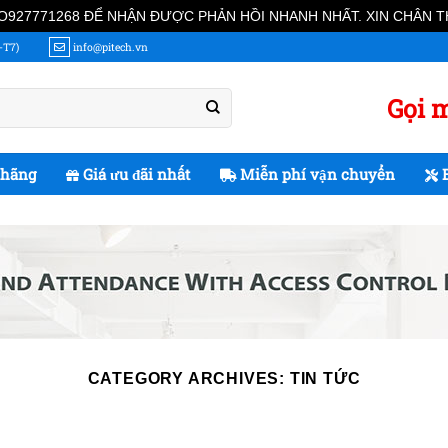
Ố O927771268 ĐỂ NHẬN ĐƯỢC PHẢN HỒI NHANH NHẤT. XIN CHÂN 
-T7)
info@pitech.vn
Gọi m
 hãng
Giá ưu đãi nhất
Miễn phí vận chuyển
B
CATEGORY ARCHIVES:
TIN TỨC