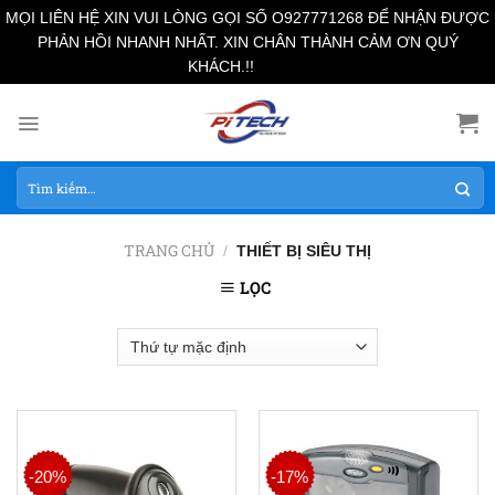
MỌI LIÊN HỆ XIN VUI LÒNG GỌI SỐ O927771268 ĐỂ NHẬN ĐƯỢC
PHẢN HỒI NHANH NHẤT. XIN CHÂN THÀNH CẢM ƠN QUÝ
Bỏ qua
KHÁCH.!!
Skip
to
content
Tìm
kiếm:
TRANG CHỦ
/
THIẾT BỊ SIÊU THỊ
LỌC
-20%
-17%