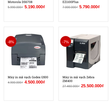
Motorola DS6708
EZ1100Plus
5.190.000
₫
5.790.000
₫
5.990.000
₫
7.000.000
₫
-8%
-7%
Máy in mã vạch Godex G500
Máy in mã vạch Zebra
ZM400
4.500.000
₫
4.900.000
₫
25.500.000
₫
27.460.000
₫